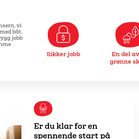
nsern, vi
 med båt,
rygg jobb
emme
Sikker jobb
En del av
grønne sk
Er du klar for en
spennende start på