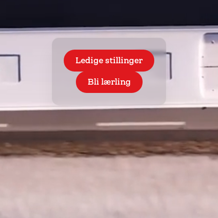
Ledige stillinger
Bli lærling