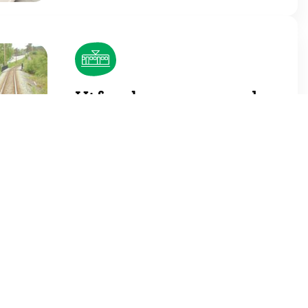
Utforsk en spennende
karriere som
trikkefører
Hos oss får du varierte dager,
kundekontakt og et unikt
arbeidsmiljø i hjertet av Trondheim.